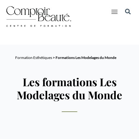
Nos Créations pour Marques
Nos Séjours Formations & Bien-Etre
Formation Esthétiques
> Formations Les Modelages du Monde
Les formations Les
Modelages du Monde