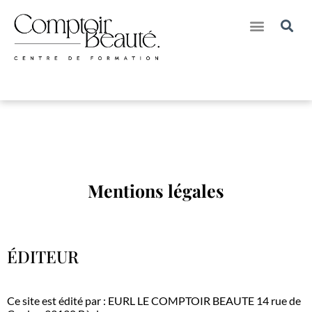
Nos Créations pour Marques
Nos Séjours Formations & Bien-Etre
Mentions légales
ÉDITEUR
Ce site est édité par : EURL LE COMPTOIR BEAUTE 14 rue de