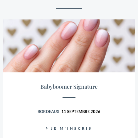
eu l’honneur de collaborer avec de grande marque de
maquillage professionnelle, où j’ai réalisé des
Masterclass à travers la France. Ma rencontre avec le
Comptoir Beauté a été une étape naturelle dans mon
parcours. Ayant déjà réalisé des formations avec eux,
j’ai été séduite par leur approche pédagogique et leur
engagement envers l’excellence. Rejoindre leur équipe
en tant que formatrice me permet de continuer à
partager ma passion tout en collaborant avec des
professionnels qui partagent mes valeurs. En somme,
mon parcours est marqué par une volonté constante
de transmettre et d’inspirer. Ma passion pour
Babyboomer Signature
l’enseignement et mon désir de transmettre mes
compétences font de moi une formatrice dévouée et
enthousiaste et je suis impatiente de continuer à
BORDEAUX
11 SEPTEMBRE 2026
former les talents de demain au sein du Comptoir
Beauté.
JE M'INSCRIS