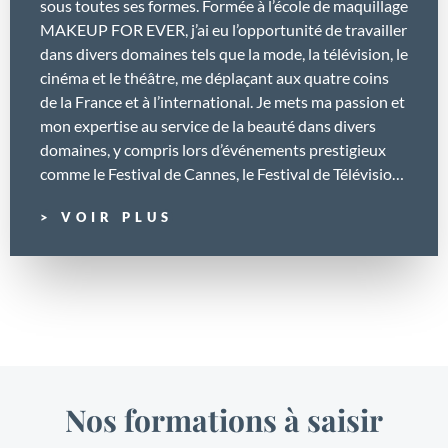
sous toutes ses formes. Formée à l’école de maquillage
MAKEUP FOR EVER, j’ai eu l’opportunité de travailler
dans divers domaines tels que la mode, la télévision, le
cinéma et le théâtre, me déplaçant aux quatre coins
de la France et à l’international. Je mets ma passion et
mon expertise au service de la beauté dans divers
domaines, y compris lors d’événements prestigieux
comme le Festival de Cannes, le Festival de Télévision
de Monte-Carlo, ainsi qu’à d’autres tapis rouges. Mon
> VOIR PLUS
parcours m’a permis d’acquérir une expertise solide et
des compétences variées, que je mets à profit dans
chaque projet. En parallèle de mon activité de
maquilleuse, je suis formatrice depuis 2019, je partage
ma passion et mon savoir-faire en tant formatrice à
Bruxelles, où j’ai la chance de transmettre mes
connaissances à de futurs professionnels du
maquillage. Ce rôle de formatrice est particulièrement
Nos formations à saisir
gratifiant pour moi, car j’aime voir mes élèves
progresser et s’épanouir dans leur art. J’ai également