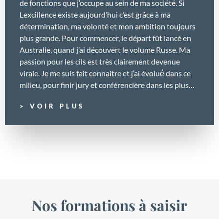
de fonctions que j’occupe au sein de ma société. Si
Lexcillence existe aujourd’hui c’est grâce à ma
détermination, ma volonté et mon ambition toujours
plus grande. Pour commencer, le départ fût lancé en
Australie, quand j’ai découvert le volume Russe. Ma
passion pour les cils est très clairement devenue
virale. Je me suis fait connaitre et j’ai évolué́ dans ce
milieu, pour finir jury et conférencière dans les plus
grosses compétitions internationales d’extension de
> VOIR PLUS
cils ! Aujourd’hui, j’exerce mon savoir au sein du
lounge mais également dans des organismes de
formation tels que le Comptoir Beauté. Mon rôle de
formatrice est d’apporter des protocoles clairs, de
former aux nouveautés, d’accompagner les
apprenants pendant et après la formation et
d’échanger entre professionnels dans la bonne
humeur. Afin de ne pas rester sur mes acquis et
Nos formations à saisir
apprendre de nouvelles techniques, je suis les
formations des plus grandes Lashartist & brow artist