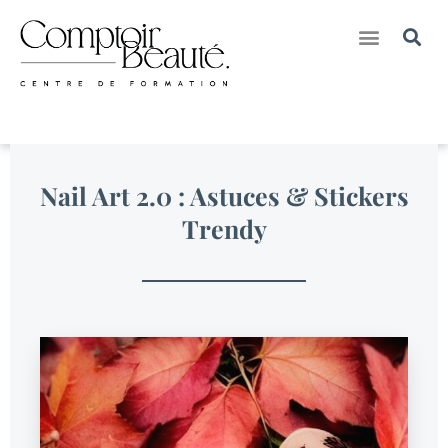
Nos Créations pour Marques
Nos Séjours Formations & Bien-Etre
Nail Art 2.0 : Astuces & Stickers
Trendy