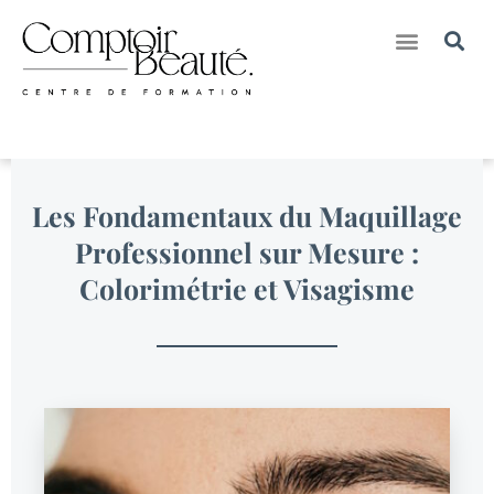
Nos Créations pour Marques
Nos Séjours Formations & Bien-Etre
Les Fondamentaux du Maquillage
Professionnel sur Mesure :
Colorimétrie et Visagisme