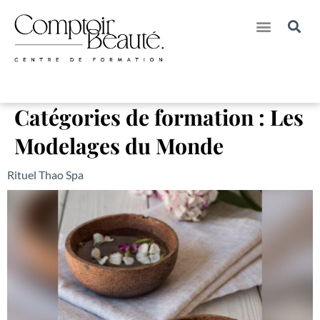
Nos Créations pour Marques
Nos Séjours Formations & Bien-Etre
Catégories de formation :
Les
Modelages du Monde
Rituel Thao Spa